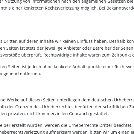
er Nutzung von Informationen nach den allgemeinen Gesetzen blei
enntnis einer konkreten Rechtsverletzung möglich. Bei Bekanntwe
 Dritter, auf deren Inhalte wir keinen Einfluss haben. Deshalb kö
n Seiten ist stets der jeweilige Anbieter oder Betreiber der Seiten
sverstöße überprüft. Rechtswidrige Inhalte waren zum Zeitpunkt d
nkten Seiten ist jedoch ohne konkrete Anhaltspunkte einer Rechtsv
 umgehend entfernen.
 und Werke auf diesen Seiten unterliegen dem deutschen Urheberrec
lb der Grenzen des Urheberrechtes bedürfen der schriftlichen Zu
den privaten, nicht kommerziellen Gebrauch gestattet.
reiber erstellt wurden, werden die Urheberrechte Dritter beachtet.
Urheberrechtsverletzung aufmerksam werden, bitten wir um einen